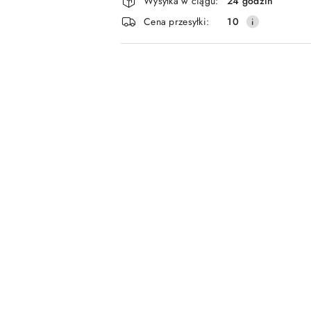
Wysyłka w ciągu:
24 godzin
i
Cena przesyłki:
10
dostawa