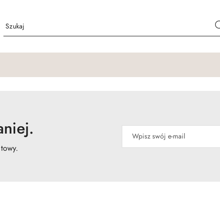
niej.
atowy.