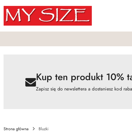
Przejdź do treści głównej
Przejdź do wyszukiwarki
Przejdź do moje konto
Przejdź do menu głównego
Przejdź do opisu produktu
Przejdź do stopki
Kup ten produkt 10% ta
Zapisz się do newslettera a dostaniesz kod rab
Strona główna
Bluzki