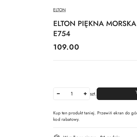
NAZWA
ELTON
PRODUCENTA:
ELTON PIĘKNA MORSKA
E754
cena:
109.00
Ilość
szt.
Kup ten produkt taniej. Przewiń ekran do gór
kod rabatowy.
Dostępność