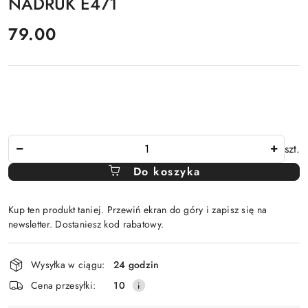
NADRUK E471
cena:
79.00
Ilość
szt.
Do koszyka
Kup ten produkt taniej. Przewiń ekran do góry i zapisz się na
newsletter. Dostaniesz kod rabatowy.
Dostępność
Wysyłka w ciągu:
24 godzin
i
Cena przesyłki:
10
dostawa