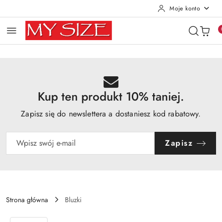
Moje konto
Przejdź do treści głównej
Przejdź do wyszukiwarki
Przejdź do moje konto
Przejdź do menu głównego
Przejdź do opisu produktu
Przejdź do stopki
Kup ten produkt 10% taniej.
Zapisz się do newslettera a dostaniesz kod rabatowy.
Zapisz
Strona główna
Bluzki