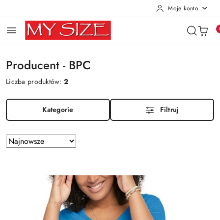
Moje konto
Przejdź do treści głównej
Przejdź do wyszukiwarki
Przejdź do moje konto
Przejdź do menu głównego
Przejdź do stopki
Producent - BPC
Liczba produktów:
2
Kategorie
Filtruj
Zastosowano
Sortuj
według
sortowanie:
Najnowsze.