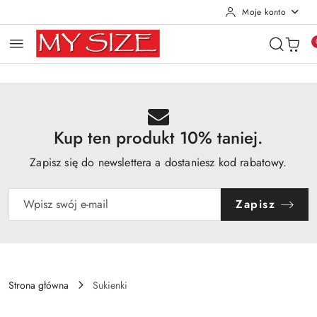
Moje konto
Przejdź do treści głównej
Przejdź do wyszukiwarki
Przejdź do moje konto
Przejdź do menu głównego
Przejdź do opisu produktu
Przejdź do stopki
Kup ten produkt 10% taniej.
Zapisz się do newslettera a dostaniesz kod rabatowy.
Zapisz
Strona główna
Sukienki