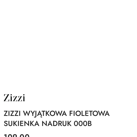
NAZWA
PRODUCENTA:
ZIZZI
ZIZZI WYJĄTKOWA FIOLETOWA
SUKIENKA NADRUK 000B
cena:
109.00