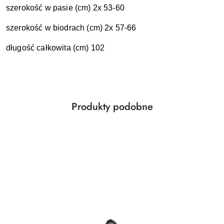
szerokość w pasie (cm) 2x 53-60
szerokość w biodrach (cm) 2x 57-66
długość całkowita (cm) 102
Produkty
Produkty podobne
Pomiń karuzelę produktów
o
statusie: