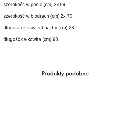
szerokość w pasie (cm) 2x 69
szerokość w biodrach (cm) 2x 70
długość rękawa od pachy (cm) 28
długość całkowita (cm) 98
Produkty
Produkty podobne
Pomiń karuzelę produktów
o
statusie: