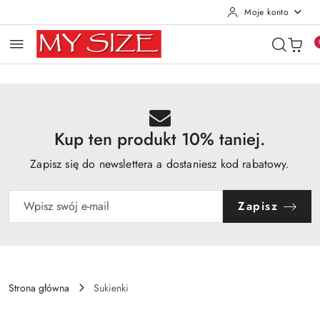
Moje konto
Przejdź do treści głównej
Przejdź do wyszukiwarki
Przejdź do moje konto
Przejdź do menu głównego
Przejdź do opisu produktu
Przejdź do stopki
Kup ten produkt 10% taniej.
Zapisz się do newslettera a dostaniesz kod rabatowy.
Zapisz
Strona główna
Sukienki