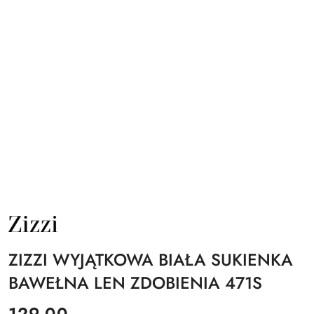
NAZWA
PRODUCENTA:
ZIZZI
ZIZZI WYJĄTKOWA BIAŁA SUKIENKA
BAWEŁNA LEN ZDOBIENIA 471S
cena:
129.00