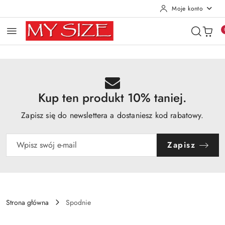
Moje konto
Przejdź do treści głównej
Przejdź do wyszukiwarki
Przejdź do moje konto
Przejdź do menu głównego
Przejdź do opisu produktu
Przejdź do stopki
Kup ten produkt 10% taniej.
Zapisz się do newslettera a dostaniesz kod rabatowy.
Zapisz
Strona główna
Spodnie