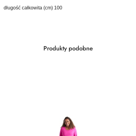
długość całkowita (cm) 100
Produkty
Produkty podobne
Pomiń karuzelę produktów
o
statusie: