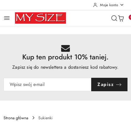
Moje konto
Przejdź do treści głównej
Przejdź do wyszukiwarki
Przejdź do moje konto
Przejdź do menu głównego
Przejdź do opisu produktu
Przejdź do stopki
Kup ten produkt 10% taniej.
Zapisz się do newslettera a dostaniesz kod rabatowy.
Zapisz
Strona główna
Sukienki