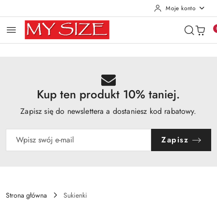
Moje konto
Przejdź do treści głównej
Przejdź do wyszukiwarki
Przejdź do moje konto
Przejdź do menu głównego
Przejdź do opisu produktu
Przejdź do stopki
Kup ten produkt 10% taniej.
Zapisz się do newslettera a dostaniesz kod rabatowy.
Zapisz
Strona główna
Sukienki