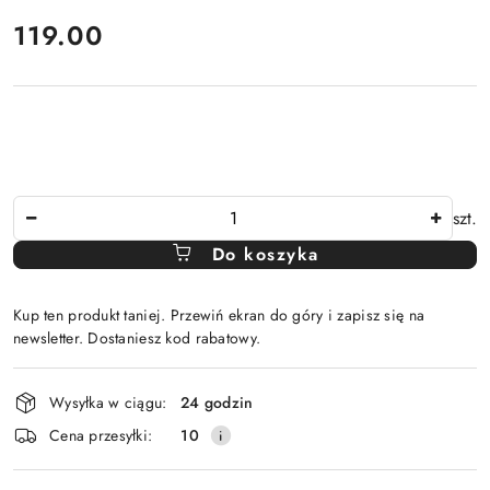
cena:
119.00
Ilość
szt.
Do koszyka
Kup ten produkt taniej. Przewiń ekran do góry i zapisz się na
newsletter. Dostaniesz kod rabatowy.
Dostępność
Wysyłka w ciągu:
24 godzin
i
Cena przesyłki:
10
dostawa