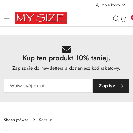
Moje konto
Przejdź do treści głównej
Przejdź do wyszukiwarki
Przejdź do moje konto
Przejdź do menu głównego
Przejdź do opisu produktu
Przejdź do stopki
Kup ten produkt 10% taniej.
Zapisz się do newslettera a dostaniesz kod rabatowy.
Zapisz
Strona główna
Koszule