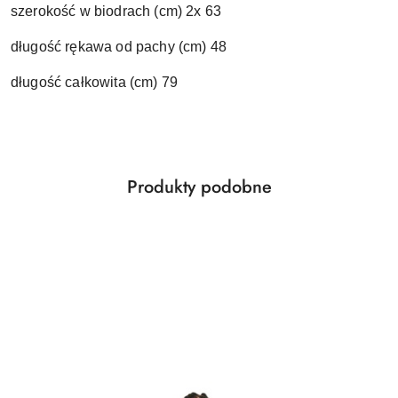
szerokość w biodrach (cm) 2x 63
długość rękawa od pachy (cm) 48
długość całkowita (cm) 79
Produkty
Produkty podobne
Pomiń karuzelę produktów
o
statusie: