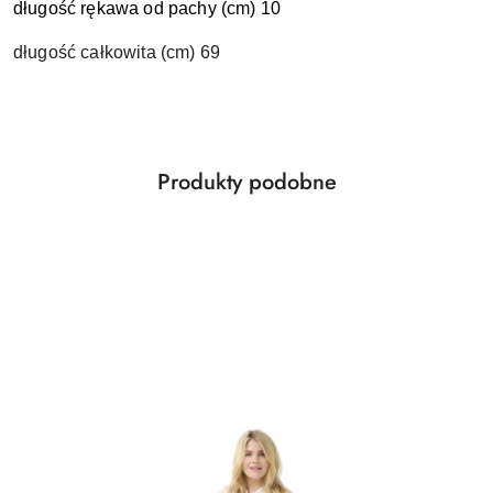
długość rękawa od pachy (cm) 10
długość całkowita (cm) 69
Produkty
Produkty podobne
Pomiń karuzelę produktów
o
statusie: