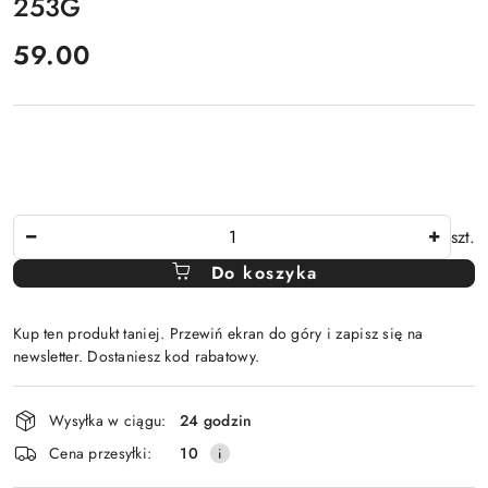
253G
cena:
59.00
Ilość
szt.
Do koszyka
Kup ten produkt taniej. Przewiń ekran do góry i zapisz się na
newsletter. Dostaniesz kod rabatowy.
Dostępność
Wysyłka w ciągu:
24 godzin
i
Cena przesyłki:
10
dostawa