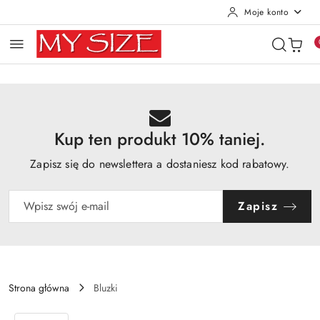
Moje konto
Przejdź do treści głównej
Przejdź do wyszukiwarki
Przejdź do moje konto
Przejdź do menu głównego
Przejdź do opisu produktu
Przejdź do stopki
Kup ten produkt 10% taniej.
Zapisz się do newslettera a dostaniesz kod rabatowy.
Zapisz
Strona główna
Bluzki