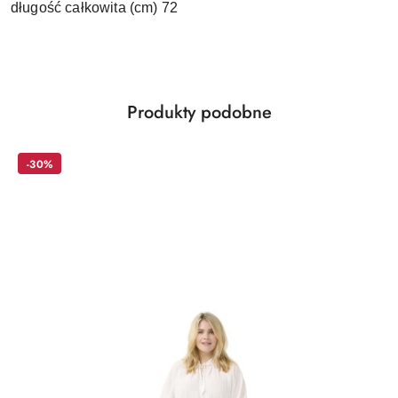
długość całkowita (cm) 72
Produkty
Produkty podobne
Pomiń karuzelę produktów
o
statusie:
-30%