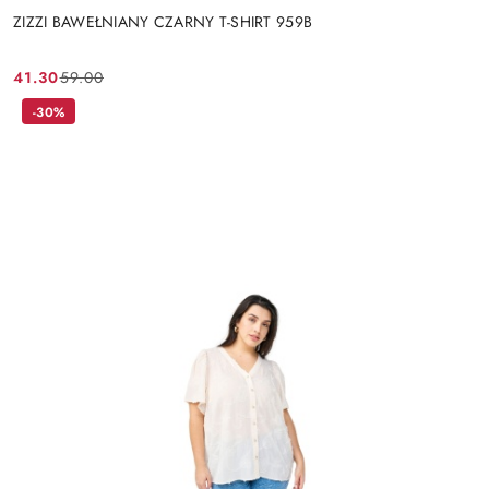
ZIZZI BAWEŁNIANY CZARNY T-SHIRT 959B
41.30
59.00
Cena
Cena
promocyjna:
przed
-30%
promocją: