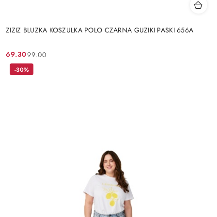
ZIZIZ BLUZKA KOSZULKA POLO CZARNA GUZIKI PASKI 656A
69.30
99.00
Cena
Cena
promocyjna:
przed
-30%
promocją: