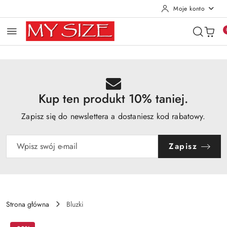
Moje konto
Przejdź do treści głównej
Przejdź do wyszukiwarki
Przejdź do moje konto
Przejdź do menu głównego
Przejdź do opisu produktu
Przejdź do stopki
Kup ten produkt 10% taniej.
Zapisz się do newslettera a dostaniesz kod rabatowy.
Zapisz
Strona główna
Bluzki