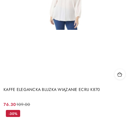
KAFFE ELEGANCKA BLUZKA WIĄZANIE ECRU K870
76.30
109.00
Cena
Cena
promocyjna:
przed
-30%
promocją: