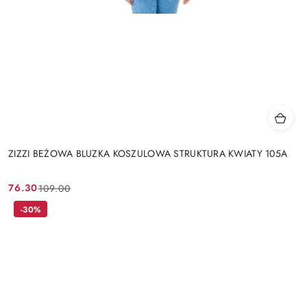
ZIZZI BEŻOWA BLUZKA KOSZULOWA STRUKTURA KWIATY 105A
76.30
109.00
Cena
Cena
promocyjna:
przed
-30%
promocją: