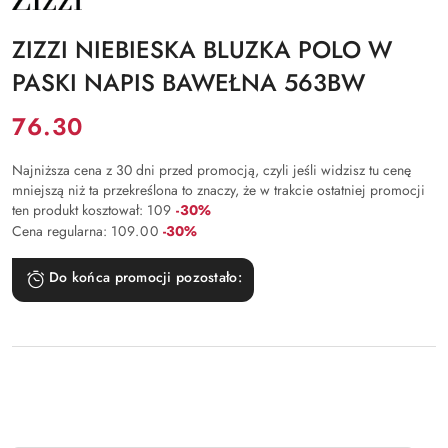
PRODUCENTA:
ZIZZI
ZIZZI NIEBIESKA BLUZKA POLO W
PASKI NAPIS BAWEŁNA 563BW
Cena:
76.30
Najniższa cena z 30 dni przed promocją, czyli jeśli widzisz tu cenę
mniejszą niż ta przekreślona to znaczy, że w trakcie ostatniej promocji
Rabat:
ten produkt kosztował:
109
-30%
Rabat:
Cena regularna:
109.00
-30%
Do końca promocji pozostało: