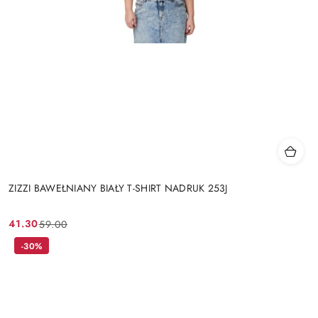
ZIZZI BAWEŁNIANY BIAŁY T-SHIRT NADRUK 253J
41.30
59.00
Cena
Cena
promocyjna:
przed
-30%
promocją: