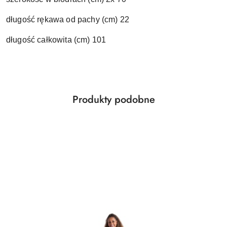
długość rękawa od pachy (cm) 22
długość całkowita (cm) 101
Produkty
Produkty podobne
Pomiń karuzelę produktów
o
statusie: