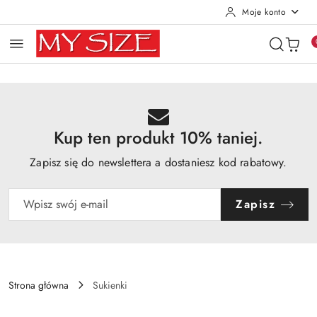
Moje konto
Przejdź do treści głównej
Przejdź do wyszukiwarki
Przejdź do moje konto
Przejdź do menu głównego
Przejdź do opisu produktu
Przejdź do stopki
Kup ten produkt 10% taniej.
Zapisz się do newslettera a dostaniesz kod rabatowy.
Zapisz
Strona główna
Sukienki