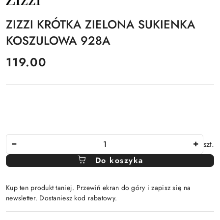
PRODUCENTA:
ZIZZI
ZIZZI KRÓTKA ZIELONA SUKIENKA
KOSZULOWA 928A
cena:
119.00
Ilość
szt.
Do koszyka
Kup ten produkt taniej. Przewiń ekran do góry i zapisz się na
newsletter. Dostaniesz kod rabatowy.
Dostępność