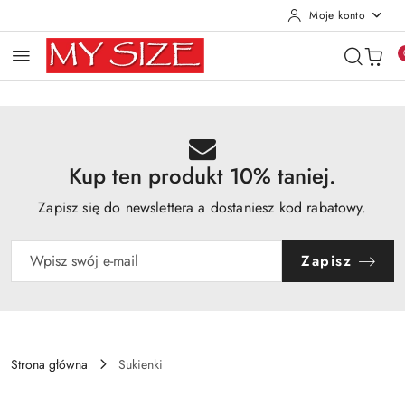
Moje konto
Przejdź do treści głównej
Przejdź do wyszukiwarki
Przejdź do moje konto
Przejdź do menu głównego
Przejdź do opisu produktu
Przejdź do stopki
Kup ten produkt 10% taniej.
Zapisz się do newslettera a dostaniesz kod rabatowy.
Zapisz
Strona główna
Sukienki