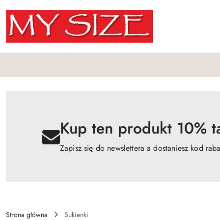
Przejdź do treści głównej
Przejdź do wyszukiwarki
Przejdź do moje konto
Przejdź do menu głównego
Przejdź do opisu produktu
Przejdź do stopki
Kup ten produkt 10% ta
Zapisz się do newslettera a dostaniesz kod rab
Strona główna
Sukienki