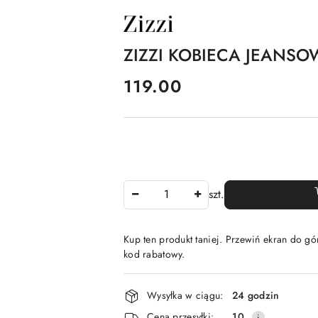
NAZWA
PRODUCENTA:
ZIZZI
ZIZZI KOBIECA JEANSO
cena:
119.00
Ilość
szt.
Kup ten produkt taniej. Przewiń ekran do gór
kod rabatowy.
Dostępność
Wysyłka w ciągu:
24 godzin
i
Cena przesyłki:
10