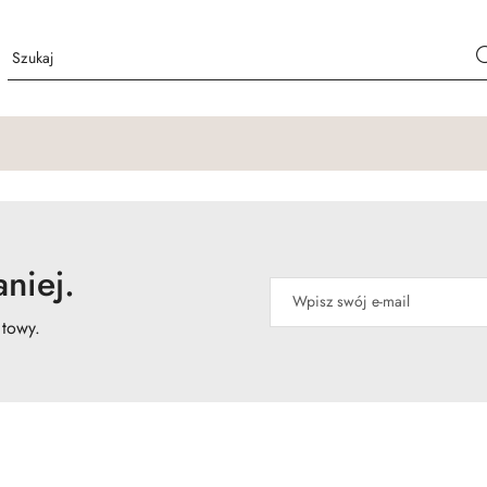
niej.
atowy.