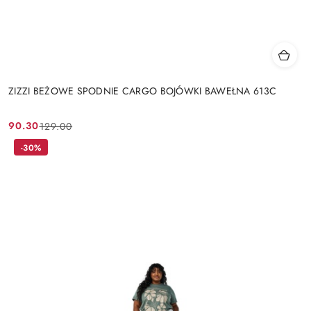
ZIZZI BEŻOWE SPODNIE CARGO BOJÓWKI BAWEŁNA 613C
90.30
129.00
Cena
Cena
promocyjna:
przed
-30%
promocją: