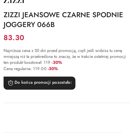
PRODUCENTA:
ZIZZI
ZIZZI JEANSOWE CZARNE SPODNIE
JOGGERY 066B
Cena:
83.30
Najniższa cena z 30 dni przed promocją, czyli jeśli widzisz tu cenę
mniejszą niż ta przekreślona to znaczy, że w trakcie ostatniej promocji
Rabat:
ten produkt kosztował:
119
-30%
Rabat:
Cena regularna:
119.00
-30%
Do końca promocji pozostało: