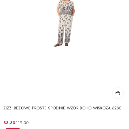
ZIZZI BEŻOWE PROSTE SPODNIE WZÓR BOHO WISKOZA 628B
83.30
119.00
Cena
Cena