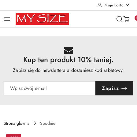
Moje konto
Przejdź do treści głównej
Przejdź do wyszukiwarki
Przejdź do moje konto
Przejdź do menu głównego
Przejdź do opisu produktu
Przejdź do stopki
Kup ten produkt 10% taniej.
Zapisz się do newslettera a dostaniesz kod rabatowy.
Zapisz
Strona główna
Spodnie