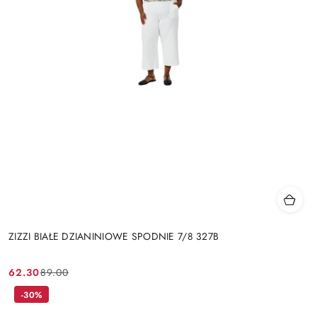
ZIZZI BIAŁE DZIANINIOWE SPODNIE 7/8 327B
62.30
89.00
Cena
Cena
promocyjna:
przed
-30%
promocją: