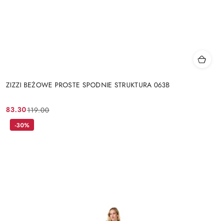
ZIZZI BEŻOWE PROSTE SPODNIE STRUKTURA 063B
83.30
119.00
Cena
Cena
promocyjna:
przed
-30%
promocją: