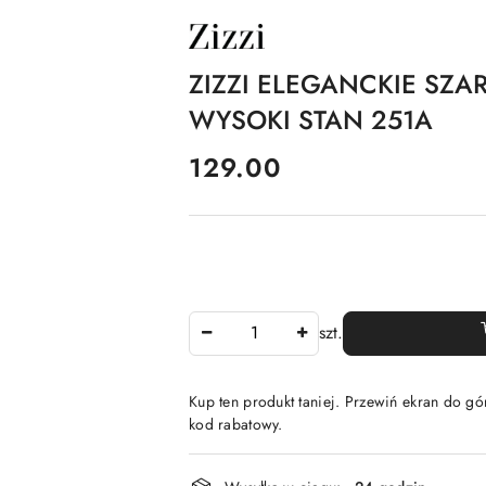
NAZWA
PRODUCENTA:
ZIZZI
ZIZZI ELEGANCKIE SZA
WYSOKI STAN 251A
cena:
129.00
Ilość
szt.
Kup ten produkt taniej. Przewiń ekran do gór
kod rabatowy.
Dostępność