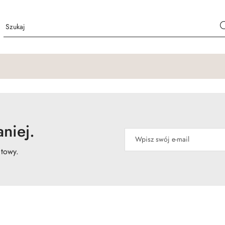
niej.
atowy.