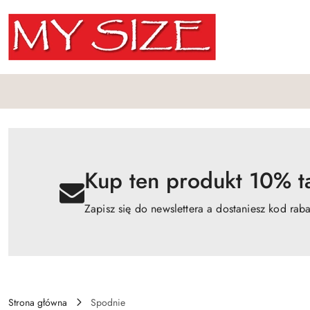
Przejdź do treści głównej
Przejdź do wyszukiwarki
Przejdź do moje konto
Przejdź do menu głównego
Przejdź do opisu produktu
Przejdź do stopki
Kup ten produkt 10% ta
Zapisz się do newslettera a dostaniesz kod rab
Strona główna
Spodnie