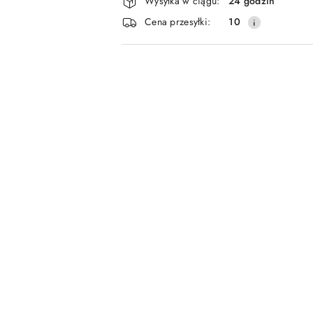
Wysyłka w ciągu:
24 godzin
i
Cena przesyłki:
10
dostawa