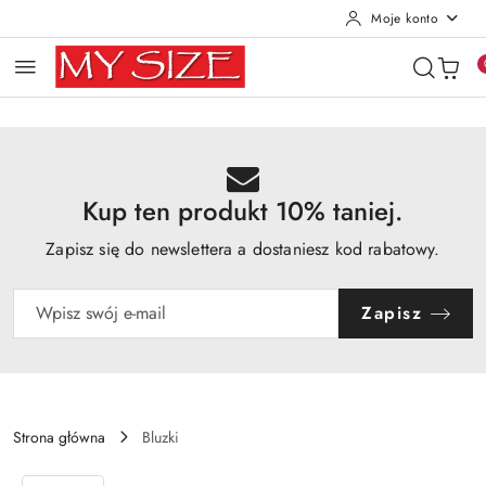
Moje konto
Przejdź do treści głównej
Przejdź do wyszukiwarki
Przejdź do moje konto
Przejdź do menu głównego
Przejdź do opisu produktu
Przejdź do stopki
Kup ten produkt 10% taniej.
Zapisz się do newslettera a dostaniesz kod rabatowy.
Zapisz
Strona główna
Bluzki