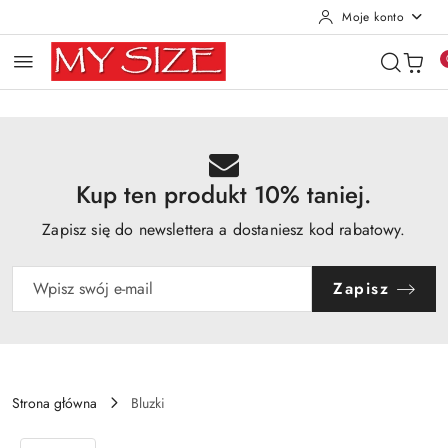
Moje konto
Przejdź do treści głównej
Przejdź do wyszukiwarki
Przejdź do moje konto
Przejdź do menu głównego
Przejdź do opisu produktu
Przejdź do stopki
Kup ten produkt 10% taniej.
Zapisz się do newslettera a dostaniesz kod rabatowy.
Zapisz
Strona główna
Bluzki