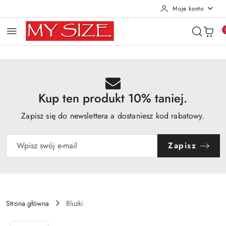
Moje konto
Przejdź do treści głównej
Przejdź do wyszukiwarki
Przejdź do moje konto
Przejdź do menu głównego
Przejdź do opisu produktu
Przejdź do stopki
Kup ten produkt 10% taniej.
Zapisz się do newslettera a dostaniesz kod rabatowy.
Zapisz
Strona główna
Bluzki