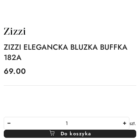
NAZWA
PRODUCENTA:
ZIZZI
ZIZZI ELEGANCKA BLUZKA BUFFKA
182A
cena:
69.00
Ilość
szt.
Do koszyka