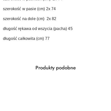
szerokość w pasie (cm) 2x 74
szerokość na dole (cm) 2x 82
długość rękawa od wszycia (pacha) 45
długość całkowita (cm) 77
Produkty
Produkty podobne
Pomiń karuzelę produktów
o
statusie: