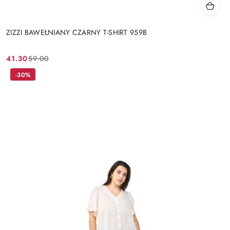
ZIZZI BAWEŁNIANY CZARNY T-SHIRT 959B
41.30
59.00
Cena
Cena
promocyjna:
przed
-30%
promocją: