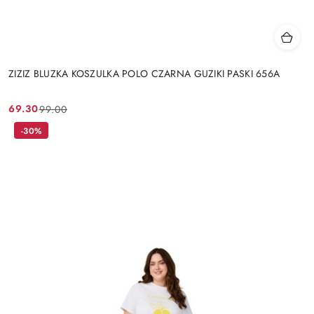
ZIZIZ BLUZKA KOSZULKA POLO CZARNA GUZIKI PASKI 656A
69.30
99.00
Cena
Cena
promocyjna:
przed
-30%
promocją: