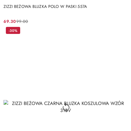
ZIZZI BEŻOWA BLUZKA POLO W PASKI 557A
69.30
99.00
Cena
Cena
promocyjna:
przed
-30%
promocją: