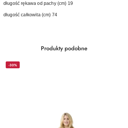
długość rękawa od pachy (cm) 19
długość całkowita (cm) 74
Produkty
Produkty podobne
Pomiń karuzelę produktów
o
statusie:
-30%