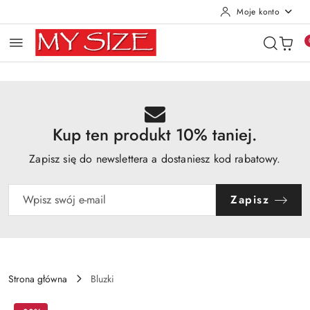
Moje konto
Przejdź do treści głównej
Przejdź do wyszukiwarki
Przejdź do moje konto
Przejdź do menu głównego
Przejdź do opisu produktu
Przejdź do stopki
Kup ten produkt 10% taniej.
Zapisz się do newslettera a dostaniesz kod rabatowy.
Zapisz
Strona główna
Bluzki