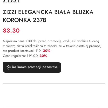
PRODUCENTA:
ZIZZI
ZIZZI ELEGANCKA BIAŁA BLUZKA
KORONKA 237B
Cena:
83.30
Najniższa cena z 30 dni przed promocją, czyli jeśli widzisz tu cenę
mniejszą niż ta przekreślona to znaczy, że w trakcie ostatniej promocji
Rabat:
ten produkt kosztował:
119
-30%
Rabat:
Cena regularna:
119.00
-30%
Do końca promocji pozostało: