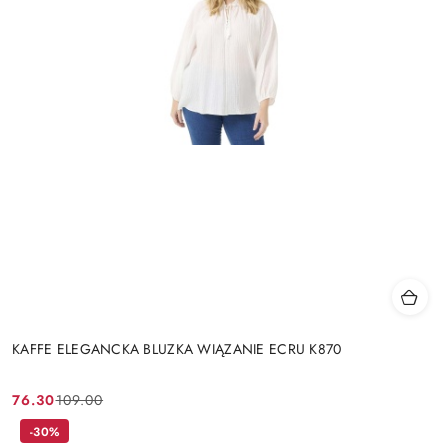
KAFFE ELEGANCKA BLUZKA WIĄZANIE ECRU K870
76.30
109.00
Cena
Cena
promocyjna:
przed
-30%