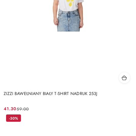
ZIZZI BAWEŁNIANY BIAŁY T-SHIRT NADRUK 253J
41.30
59.00
Cena
Cena
promocyjna:
przed
-30%
promocją: