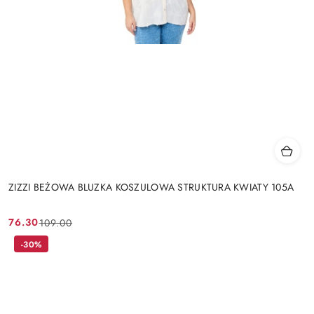
ZIZZI BEŻOWA BLUZKA KOSZULOWA STRUKTURA KWIATY 105A
76.30
109.00
Cena
Cena
promocyjna:
przed
-30%
promocją: