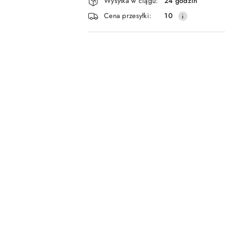
Wysyłka w ciągu:
24 godzin
i
Cena przesyłki:
10
dostawa