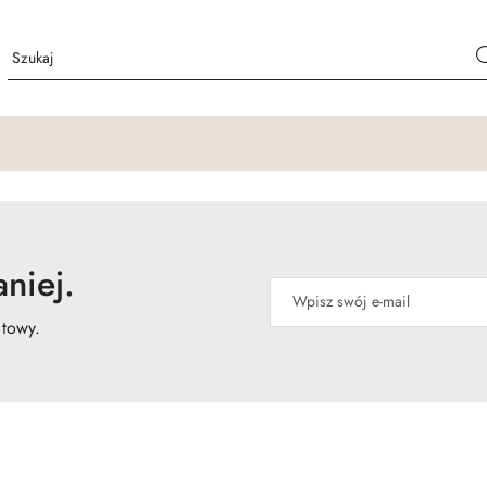
niej.
atowy.