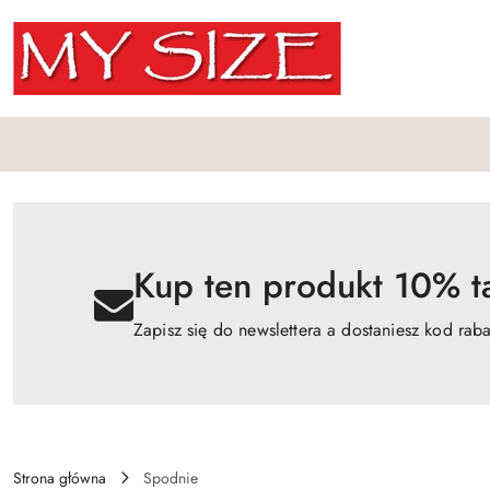
Przejdź do treści głównej
Przejdź do wyszukiwarki
Przejdź do moje konto
Przejdź do menu głównego
Przejdź do opisu produktu
Przejdź do stopki
Kup ten produkt 10% ta
Zapisz się do newslettera a dostaniesz kod rab
Strona główna
Spodnie