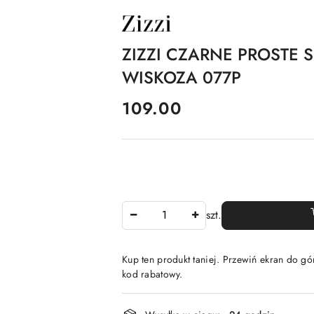
NAZWA
PRODUCENTA:
ZIZZI
ZIZZI CZARNE PROSTE 
WISKOZA 077P
cena:
109.00
Ilość
szt.
Kup ten produkt taniej. Przewiń ekran do gór
kod rabatowy.
Dostępność