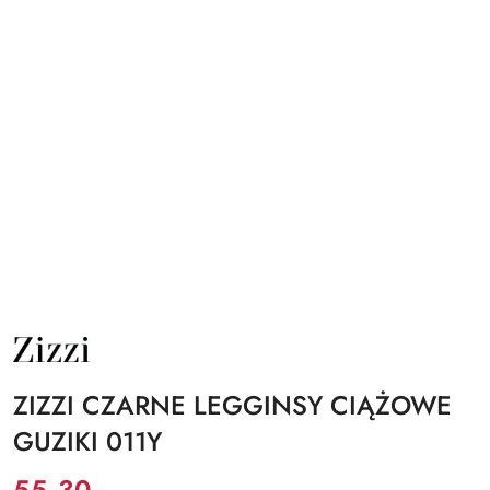
NAZWA
PRODUCENTA:
ZIZZI
ZIZZI CZARNE LEGGINSY CIĄŻOWE
GUZIKI 011Y
Cena:
55.30