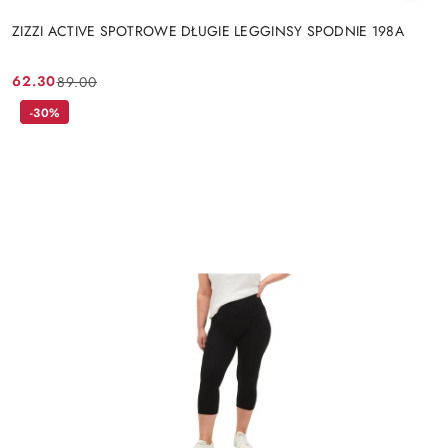
ZIZZI ACTIVE SPOTROWE DŁUGIE LEGGINSY SPODNIE 198A
62.30
89.00
Cena
Cena
promocyjna:
przed
-30%
promocją: