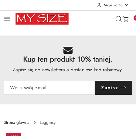
Moje konto
Przejdź do treści głównej
Przejdź do wyszukiwarki
Przejdź do moje konto
Przejdź do menu głównego
Przejdź do opisu produktu
Przejdź do stopki
Kup ten produkt 10% taniej.
Zapisz się do newslettera a dostaniesz kod rabatowy.
Zapisz
Strona główna
Legginsy