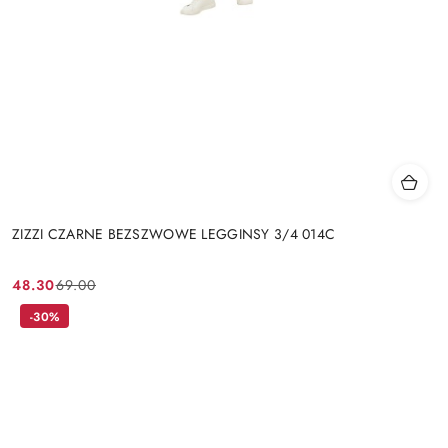
ZIZZI CZARNE BEZSZWOWE LEGGINSY 3/4 014C
48.30
69.00
Cena
Cena
promocyjna:
przed
-30%
promocją: