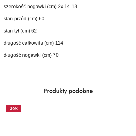
szerokość nogawki (cm) 2x 14-18
stan przód (cm) 60
stan tył (cm) 62
długość całkowita (cm) 114
długość nogawki (cm) 70
Produkty
Produkty podobne
Pomiń karuzelę produktów
o
statusie:
-30%