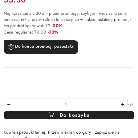
Najniższa cena z 30 dni przed promocją, czyli jeśli widzisz tu cenę
mniejszą niż ta przekreślona to znaczy, że w trakcie ostatniej promocji
Rabat:
ten produkt kosztował:
79
-30%
Rabat:
Cena regularna:
79.00
-30%
Do końca promocji pozostało:
Ilość
szt.
Do koszyka
Kup ten produkt taniej. Przewiń ekran do góry i zapisz się na