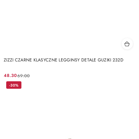
ZIZZI CZARNE KLASYCZNE LEGGINSY DETALE GUZIKI 232D
48.30
69.00
Cena
Cena
promocyjna:
przed
-30%
promocją: