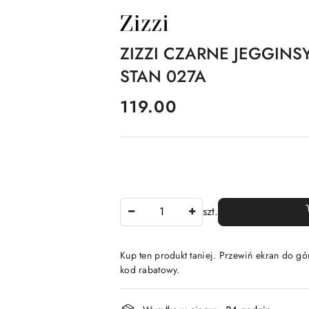
NAZWA
PRODUCENTA:
ZIZZI
ZIZZI CZARNE JEGGINS
STAN 027A
cena:
119.00
Ilość
szt.
Kup ten produkt taniej. Przewiń ekran do gór
kod rabatowy.
Dostępność