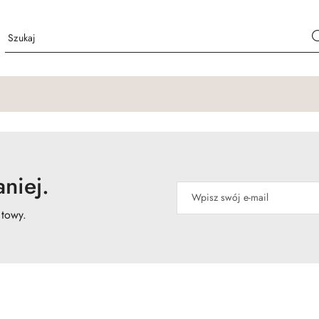
niej.
atowy.