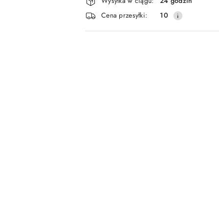
Wysyłka w ciągu:
24 godzin
i
Cena przesyłki:
10
dostawa