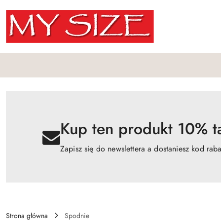
Przejdź do treści głównej
Przejdź do wyszukiwarki
Przejdź do moje konto
Przejdź do menu głównego
Przejdź do opisu produktu
Przejdź do stopki
Kup ten produkt 10% ta
Zapisz się do newslettera a dostaniesz kod rab
Strona główna
Spodnie