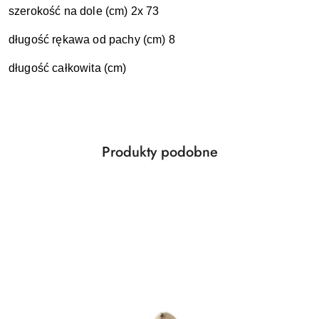
szerokość na dole (cm) 2x 73
długość rękawa od pachy (cm) 8
długość całkowita (cm)
Produkty
Produkty podobne
Pomiń karuzelę produktów
o
statusie: