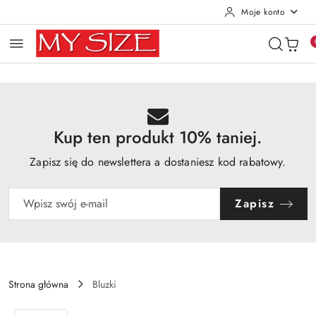
Moje konto
Przejdź do treści głównej
Przejdź do wyszukiwarki
Przejdź do moje konto
Przejdź do menu głównego
Przejdź do opisu produktu
Przejdź do stopki
Kup ten produkt 10% taniej.
Zapisz się do newslettera a dostaniesz kod rabatowy.
Zapisz
Strona główna
Bluzki