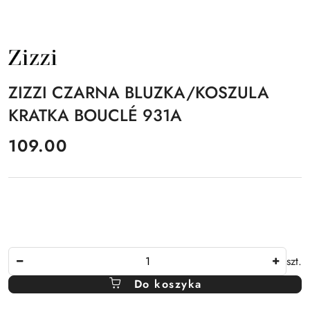
NAZWA
PRODUCENTA:
ZIZZI
ZIZZI CZARNA BLUZKA/KOSZULA
KRATKA BOUCLÉ 931A
cena:
109.00
Ilość
szt.
Do koszyka