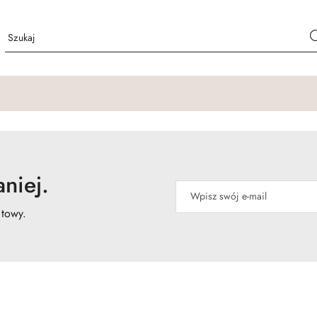
niej.
atowy.