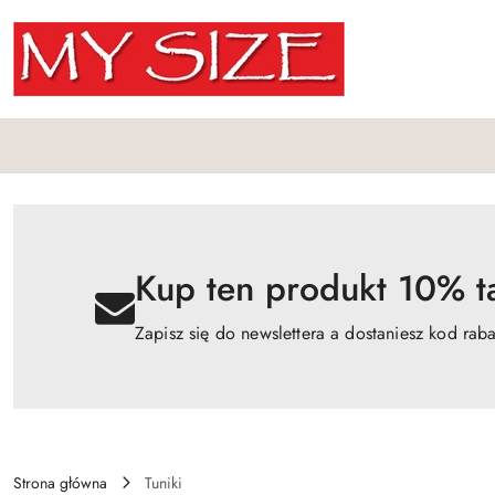
Przejdź do treści głównej
Przejdź do wyszukiwarki
Przejdź do moje konto
Przejdź do menu głównego
Przejdź do opisu produktu
Przejdź do stopki
Kup ten produkt 10% ta
Zapisz się do newslettera a dostaniesz kod rab
Strona główna
Tuniki