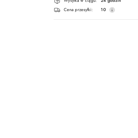
Wysyłka w ciągu:
24 godzin
i
Cena przesyłki:
10
dostawa