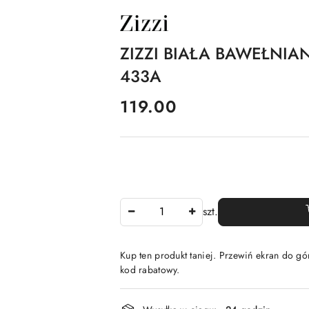
NAZWA
PRODUCENTA:
ZIZZI
ZIZZI BIAŁA BAWEŁNIA
433A
cena:
119.00
Ilość
szt.
Kup ten produkt taniej. Przewiń ekran do gór
kod rabatowy.
Dostępność