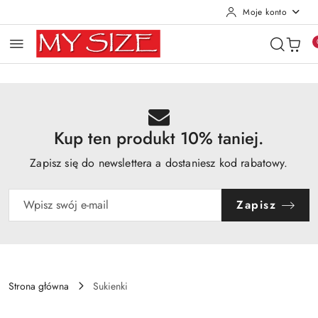
Moje konto
Przejdź do treści głównej
Przejdź do wyszukiwarki
Przejdź do moje konto
Przejdź do menu głównego
Przejdź do opisu produktu
Przejdź do stopki
Kup ten produkt 10% taniej.
Zapisz się do newslettera a dostaniesz kod rabatowy.
Zapisz
Strona główna
Sukienki