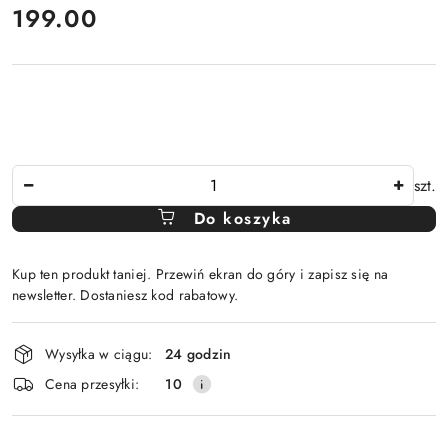
cena:
199.00
Ilość
szt.
Do koszyka
Kup ten produkt taniej. Przewiń ekran do góry i zapisz się na
newsletter. Dostaniesz kod rabatowy.
Dostępność
Wysyłka w ciągu:
24 godzin
i
Cena przesyłki:
10
dostawa