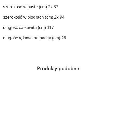
szerokość w pasie (cm) 2x 87
szerokość w biodrach (cm) 2x 94
długość całkowita (cm) 117
długość rękawa od pachy (cm) 26
Produkty
Produkty podobne
Pomiń karuzelę produktów
o
statusie: