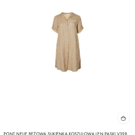
PONT NEUF BEŻOWA SUKIENKA KOSZULOWA LEN PASKI V398