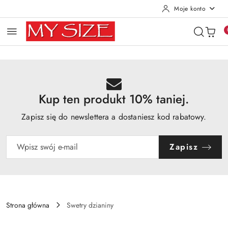
Moje konto
Przejdź do treści głównej
Przejdź do wyszukiwarki
Przejdź do moje konto
Przejdź do menu głównego
Przejdź do opisu produktu
Przejdź do stopki
Kup ten produkt 10% taniej.
Zapisz się do newslettera a dostaniesz kod rabatowy.
Zapisz
Strona główna
Swetry dzianiny