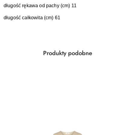
długość rękawa od pachy (cm) 11
długość całkowita (cm) 61
Produkty
Produkty podobne
Pomiń karuzelę produktów
o
statusie: